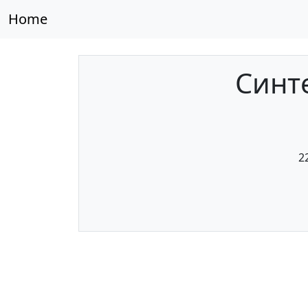
Home
Cинте