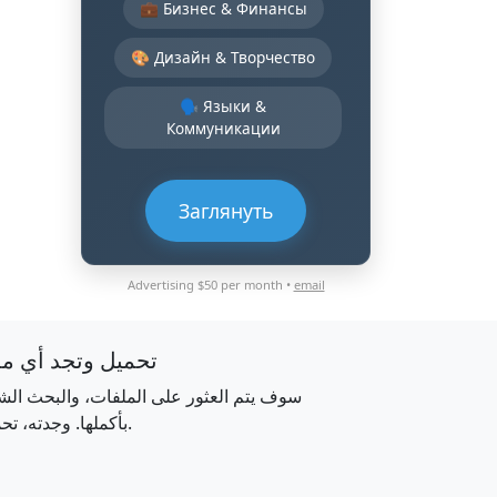
💼 Бизнес & Финансы
🎨 Дизайн & Творчество
🗣️ Языки &
Коммуникации
Заглянуть
Advertising $50 per month •
email
تحميل وتجد أي م
سوف يتم العثور على الملفات، والبحث الش
بأكملها. وجدته، تحميله.