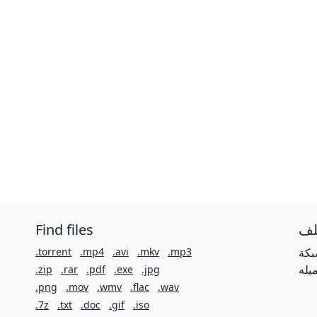
Find files
لف
.torrent
.mp4
.avi
.mkv
.mp3
بكة
.zip
.rar
.pdf
.exe
.jpg
.png
.mov
.wmv
.flac
.wav
.7z
.txt
.doc
.gif
.iso