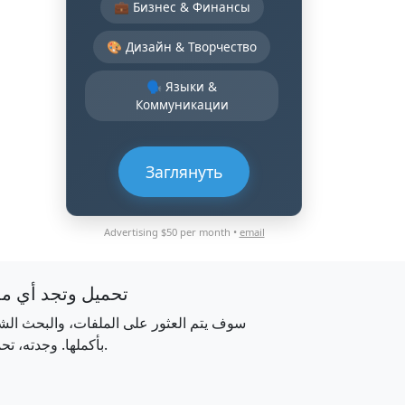
💼 Бизнес & Финансы
🎨 Дизайн & Творчество
🗣️ Языки &
Коммуникации
Заглянуть
Advertising $50 per month •
email
تحميل وتجد أي م
سوف يتم العثور على الملفات، والبحث الش
بأكملها. وجدته، تحميله.