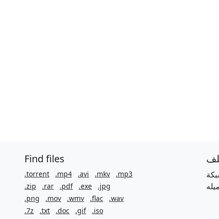
Find files
لف
.torrent
.mp4
.avi
.mkv
.mp3
بكة
.zip
.rar
.pdf
.exe
.jpg
.png
.mov
.wmv
.flac
.wav
.7z
.txt
.doc
.gif
.iso