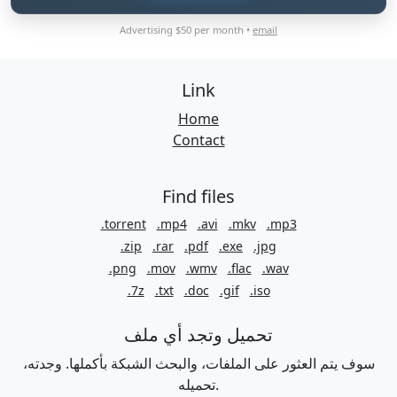
Advertising $50 per month •
email
Link
Home
Contact
Find files
.torrent
.mp4
.avi
.mkv
.mp3
.zip
.rar
.pdf
.exe
.jpg
.png
.mov
.wmv
.flac
.wav
.7z
.txt
.doc
.gif
.iso
تحميل وتجد أي ملف
سوف يتم العثور على الملفات، والبحث الشبكة بأكملها. وجدته،
تحميله.