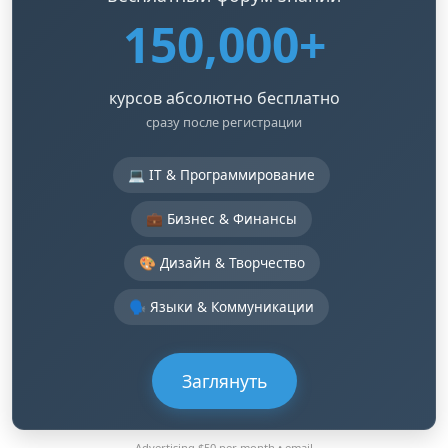
150,000+
курсов абсолютно бесплатно
сразу после регистрации
💻 IT & Программирование
💼 Бизнес & Финансы
🎨 Дизайн & Творчество
🗣️ Языки & Коммуникации
Заглянуть
Advertising $50 per month •
email