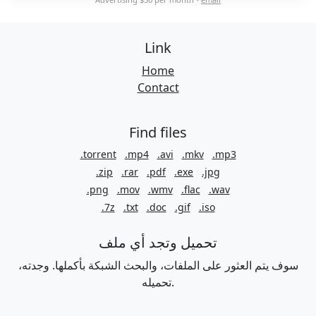
Link
Home
Contact
Find files
.torrent
.mp4
.avi
.mkv
.mp3
.zip
.rar
.pdf
.exe
.jpg
.png
.mov
.wmv
.flac
.wav
.7z
.txt
.doc
.gif
.iso
تحميل وتجد أي ملف
سوف يتم العثور على الملفات، والبحث الشبكة بأكملها. وجدته،
تحميله.