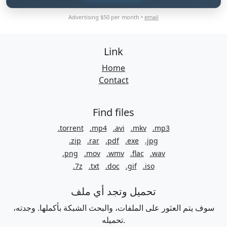
Advertising $50 per month •
email
Link
Home
Contact
Find files
.torrent
.mp4
.avi
.mkv
.mp3
.zip
.rar
.pdf
.exe
.jpg
.png
.mov
.wmv
.flac
.wav
.7z
.txt
.doc
.gif
.iso
تحميل وتجد أي ملف
سوف يتم العثور على الملفات، والبحث الشبكة بأكملها. وجدته،
تحميله.