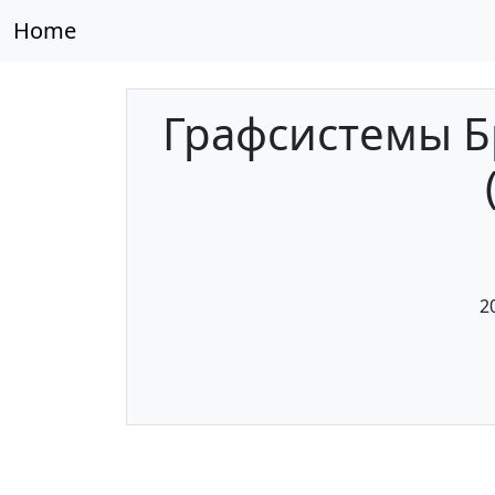
Home
Графсистемы Б