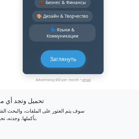
💼 Бизнес & Финансы
🎨 Дизайн & Творчество
🗣️ Языки &
Коммуникации
Заглянуть
Advertising $50 per month •
email
تحميل وتجد أي م
سوف يتم العثور على الملفات، والبحث الش
بأكملها. وجدته، تحميله.