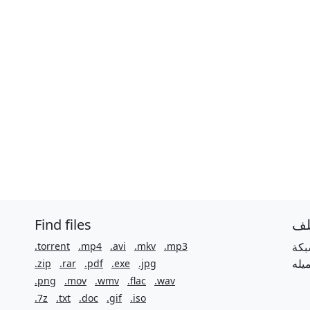
Find files
لف
.torrent
.mp4
.avi
.mkv
.mp3
بكة
.zip
.rar
.pdf
.exe
.jpg
.png
.mov
.wmv
.flac
.wav
.7z
.txt
.doc
.gif
.iso