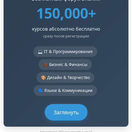
150,000+
курсов абсолютно бесплатно
сразу после регистрации
💻 IT & Программирование
💼 Бизнес & Финансы
🎨 Дизайн & Творчество
🗣️ Языки & Коммуникации
Заглянуть
Advertising $50 per month •
email