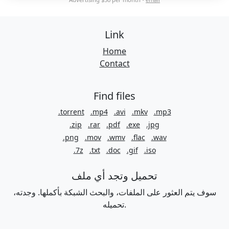
Link
Home
Contact
Find files
.torrent
.mp4
.avi
.mkv
.mp3
.zip
.rar
.pdf
.exe
.jpg
.png
.mov
.wmv
.flac
.wav
.7z
.txt
.doc
.gif
.iso
تحميل وتجد أي ملف
سوف يتم العثور على الملفات، والبحث الشبكة بأكملها. وجدته،
تحميله.