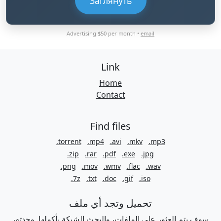
Заглянуть
Advertising $50 per month •
email
Link
Home
Contact
Find files
.torrent
.mp4
.avi
.mkv
.mp3
.zip
.rar
.pdf
.exe
.jpg
.png
.mov
.wmv
.flac
.wav
.7z
.txt
.doc
.gif
.iso
تحميل وتجد أي ملف
سوف يتم العثور على الملفات، والبحث الشبكة بأكملها. وجدته،