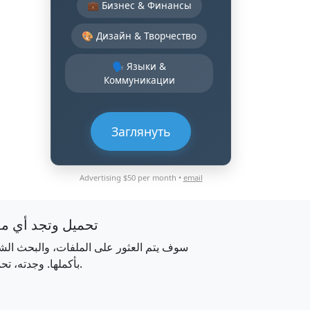
💼 Бизнес & Финансы
🎨 Дизайн & Творчество
🗣️ Языки &
Коммуникации
Заглянуть
Advertising $50 per month •
email
تحميل وتجد أي م
سوف يتم العثور على الملفات، والبحث الش
بأكملها. وجدته، تحميله.