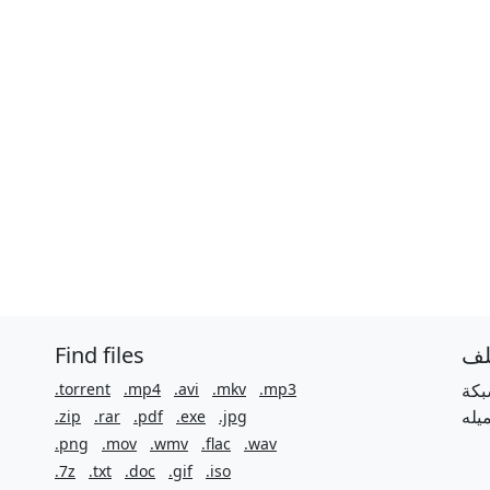
Find files
لف
.torrent
.mp4
.avi
.mkv
.mp3
بكة
.zip
.rar
.pdf
.exe
.jpg
.png
.mov
.wmv
.flac
.wav
.7z
.txt
.doc
.gif
.iso