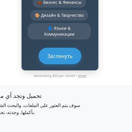
💼 Бизнес & Финансы
🎨 Дизайн & Творчество
🗣️ Языки &
Коммуникации
Заглянуть
Advertising $50 per month •
email
تحميل وتجد أي م
سوف يتم العثور على الملفات، والبحث الش
بأكملها. وجدته، تحميله.