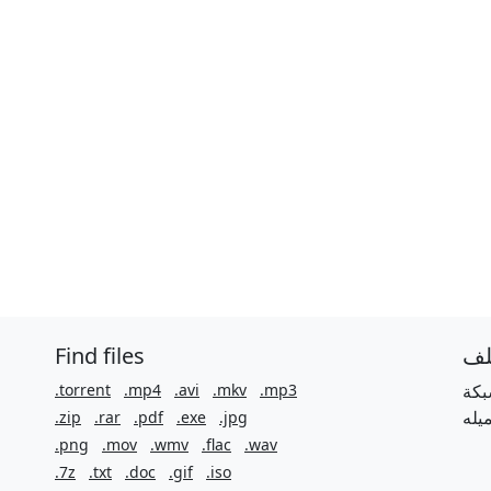
Find files
لف
.torrent
.mp4
.avi
.mkv
.mp3
بكة
.zip
.rar
.pdf
.exe
.jpg
.png
.mov
.wmv
.flac
.wav
.7z
.txt
.doc
.gif
.iso