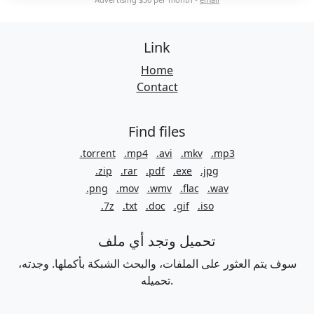
Link
Home
Contact
Find files
.torrent
.mp4
.avi
.mkv
.mp3
.zip
.rar
.pdf
.exe
.jpg
.png
.mov
.wmv
.flac
.wav
.7z
.txt
.doc
.gif
.iso
تحميل وتجد أي ملف
سوف يتم العثور على الملفات، والبحث الشبكة بأكملها. وجدته،
تحميله.