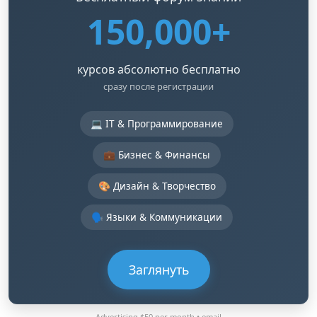
150,000+
курсов абсолютно бесплатно
сразу после регистрации
💻 IT & Программирование
💼 Бизнес & Финансы
🎨 Дизайн & Творчество
🗣️ Языки & Коммуникации
Заглянуть
Advertising $50 per month •
email