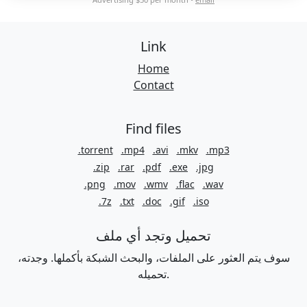
Link
Home
Contact
Find files
.torrent
.mp4
.avi
.mkv
.mp3
.zip
.rar
.pdf
.exe
.jpg
.png
.mov
.wmv
.flac
.wav
.7z
.txt
.doc
.gif
.iso
تحميل وتجد أي ملف
سوف يتم العثور على الملفات، والبحث الشبكة بأكملها. وجدته،
تحميله.