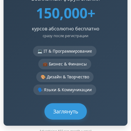
150,000+
курсов абсолютно бесплатно
сразу после регистрации
💻 IT & Программирование
💼 Бизнес & Финансы
🎨 Дизайн & Творчество
🗣️ Языки & Коммуникации
Заглянуть
Advertising $50 per month •
email