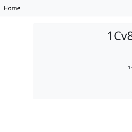
Home
1Cv8