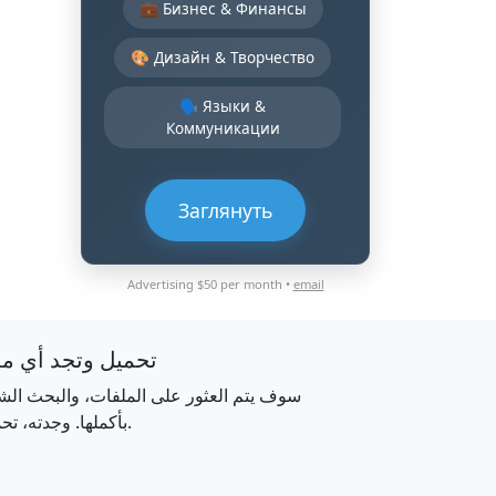
💼 Бизнес & Финансы
🎨 Дизайн & Творчество
🗣️ Языки &
Коммуникации
Заглянуть
Advertising $50 per month •
email
تحميل وتجد أي م
سوف يتم العثور على الملفات، والبحث الش
بأكملها. وجدته، تحميله.