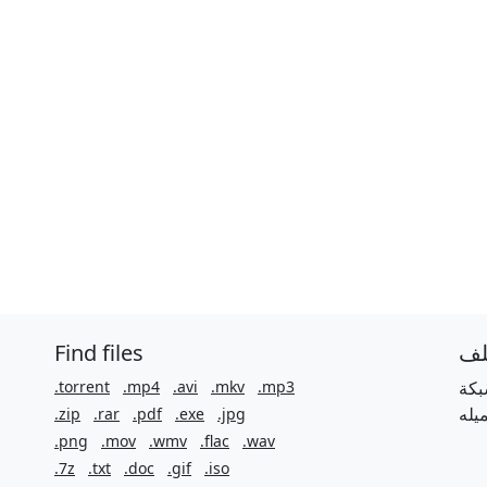
Find files
لف
.torrent
.mp4
.avi
.mkv
.mp3
بكة
.zip
.rar
.pdf
.exe
.jpg
.png
.mov
.wmv
.flac
.wav
.7z
.txt
.doc
.gif
.iso