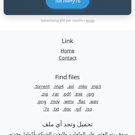
Заглянуть
Advertising $50 per month •
email
Link
Home
Contact
Find files
.torrent
.mp4
.avi
.mkv
.mp3
.zip
.rar
.pdf
.exe
.jpg
.png
.mov
.wmv
.flac
.wav
.7z
.txt
.doc
.gif
.iso
تحميل وتجد أي ملف
سوف يتم العثور على الملفات، والبحث الشبكة بأكملها. وجدته،