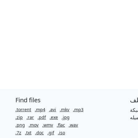
Find files
لف
.torrent
.mp4
.avi
.mkv
.mp3
بكة
.zip
.rar
.pdf
.exe
.jpg
.png
.mov
.wmv
.flac
.wav
.7z
.txt
.doc
.gif
.iso