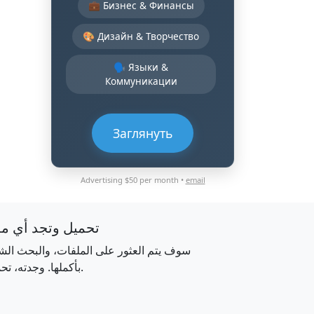
💼 Бизнес & Финансы
🎨 Дизайн & Творчество
🗣️ Языки &
Коммуникации
Заглянуть
Advertising $50 per month •
email
تحميل وتجد أي م
سوف يتم العثور على الملفات، والبحث الش
بأكملها. وجدته، تحميله.