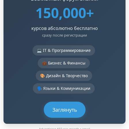
150,000+
курсов абсолютно бесплатно
сразу после регистрации
💻 IT & Программирование
💼 Бизнес & Финансы
🎨 Дизайн & Творчество
🗣️ Языки & Коммуникации
Заглянуть
Advertising $50 per month •
email