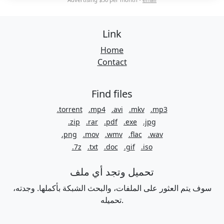
Link
Home
Contact
Find files
.torrent
.mp4
.avi
.mkv
.mp3
.zip
.rar
.pdf
.exe
.jpg
.png
.mov
.wmv
.flac
.wav
.7z
.txt
.doc
.gif
.iso
تحميل وتجد أي ملف
سوف يتم العثور على الملفات، والبحث الشبكة بأكملها. وجدته،
تحميله.