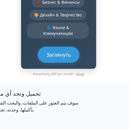
💼 Бизнес & Финансы
🎨 Дизайн & Творчество
🗣️ Языки &
Коммуникации
Заглянуть
Advertising $50 per month •
email
تحميل وتجد أي م
سوف يتم العثور على الملفات، والبحث الش
بأكملها. وجدته، تحميله.