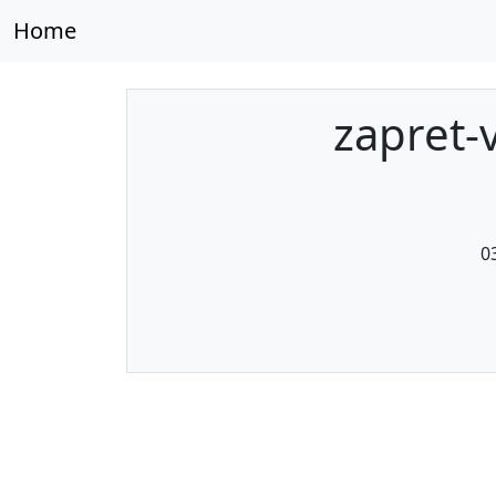
Home
zapret-v