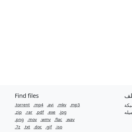
Find files
لف
.torrent
.mp4
.avi
.mkv
.mp3
بكة
.zip
.rar
.pdf
.exe
.jpg
.png
.mov
.wmv
.flac
.wav
.7z
.txt
.doc
.gif
.iso