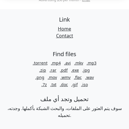
Link
Home
Contact
Find files
.torrent
.mp4
.avi
.mkv
.mp3
.zip
.rar
.pdf
.exe
.jpg
.png
.mov
.wmv
.flac
.wav
.7z
.txt
.doc
.gif
.iso
تحميل وتجد أي ملف
سوف يتم العثور على الملفات، والبحث الشبكة بأكملها. وجدته،
تحميله.