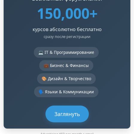
150,000+
курсов абсолютно бесплатно
сразу после регистрации
💻 IT & Программирование
💼 Бизнес & Финансы
🎨 Дизайн & Творчество
🗣️ Языки & Коммуникации
Заглянуть
Advertising $50 per month •
email