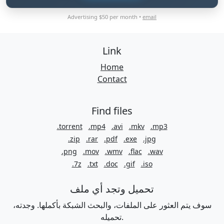
Advertising $50 per month •
email
Link
Home
Contact
Find files
.torrent
.mp4
.avi
.mkv
.mp3
.zip
.rar
.pdf
.exe
.jpg
.png
.mov
.wmv
.flac
.wav
.7z
.txt
.doc
.gif
.iso
تحميل وتجد أي ملف
سوف يتم العثور على الملفات، والبحث الشبكة بأكملها. وجدته،
تحميله.