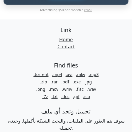
Advertising $50 per month •
email
Link
Home
Contact
Find files
.torrent
.mp4
.avi
.mkv
.mp3
.zip
.rar
.pdf
.exe
.jpg
.png
.mov
.wmv
.flac
.wav
.7z
.txt
.doc
.gif
.iso
تحميل وتجد أي ملف
سوف يتم العثور على الملفات، والبحث الشبكة بأكملها. وجدته،
تحميله.