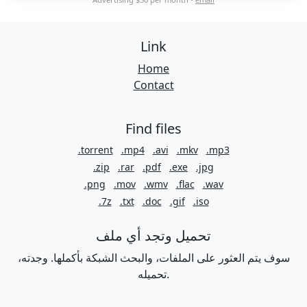
Link
Home
Contact
Find files
.torrent
.mp4
.avi
.mkv
.mp3
.zip
.rar
.pdf
.exe
.jpg
.png
.mov
.wmv
.flac
.wav
.7z
.txt
.doc
.gif
.iso
تحميل وتجد أي ملف
سوف يتم العثور على الملفات، والبحث الشبكة بأكملها. وجدته،
تحميله.