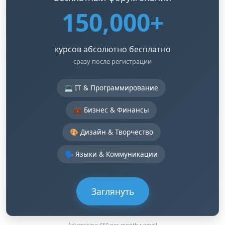
150,000+
курсов абсолютно бесплатно
сразу после регистрации
💻 IT & Программирование
💼 Бизнес & Финансы
🎨 Дизайн & Творчество
🗣️ Языки & Коммуникации
Заглянуть
Advertising $50 per month •
email