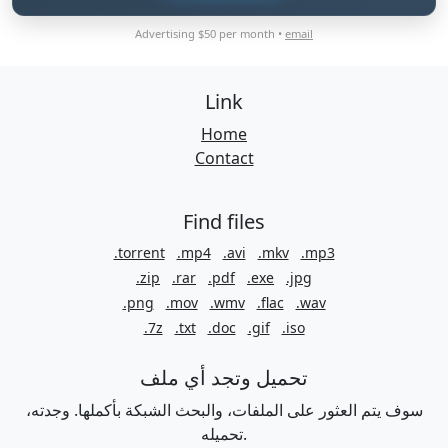
Advertising $50 per month •
email
Link
Home
Contact
Find files
.torrent
.mp4
.avi
.mkv
.mp3
.zip
.rar
.pdf
.exe
.jpg
.png
.mov
.wmv
.flac
.wav
.7z
.txt
.doc
.gif
.iso
تحميل وتجد أي ملف
سوف يتم العثور على الملفات، والبحث الشبكة بأكملها. وجدته،
تحميله.