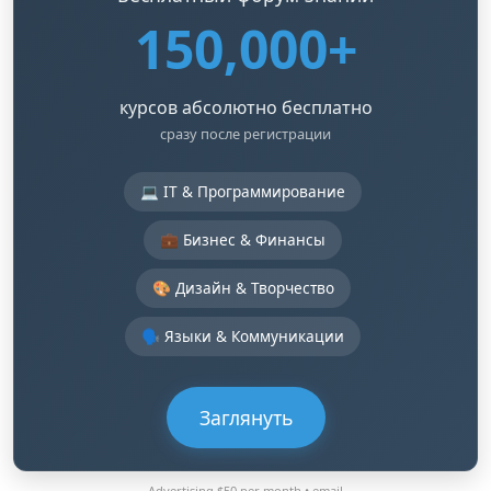
150,000+
курсов абсолютно бесплатно
сразу после регистрации
💻 IT & Программирование
💼 Бизнес & Финансы
🎨 Дизайн & Творчество
🗣️ Языки & Коммуникации
Заглянуть
Advertising $50 per month •
email