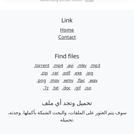
Link
Home
Contact
Find files
.torrent
.mp4
.avi
.mkv
.mp3
.zip
.rar
.pdf
.exe
.jpg
.png
.mov
.wmv
.flac
.wav
.7z
.txt
.doc
.gif
.iso
تحميل وتجد أي ملف
سوف يتم العثور على الملفات، والبحث الشبكة بأكملها. وجدته،
تحميله.