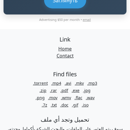
Заглянуть
Advertising $50 per month •
email
Link
Home
Contact
Find files
.torrent
.mp4
.avi
.mkv
.mp3
.zip
.rar
.pdf
.exe
.jpg
.png
.mov
.wmv
.flac
.wav
.7z
.txt
.doc
.gif
.iso
تحميل وتجد أي ملف
سوف يتم العثور على الملفات، والبحث الشبكة بأكملها. وجدته،