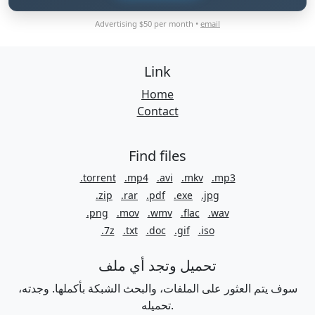
Advertising $50 per month •
email
Link
Home
Contact
Find files
.torrent
.mp4
.avi
.mkv
.mp3
.zip
.rar
.pdf
.exe
.jpg
.png
.mov
.wmv
.flac
.wav
.7z
.txt
.doc
.gif
.iso
تحميل وتجد أي ملف
سوف يتم العثور على الملفات، والبحث الشبكة بأكملها. وجدته،
تحميله.