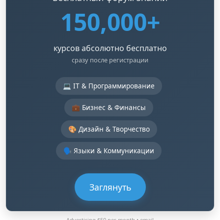
150,000+
курсов абсолютно бесплатно
сразу после регистрации
💻 IT & Программирование
💼 Бизнес & Финансы
🎨 Дизайн & Творчество
🗣️ Языки & Коммуникации
Заглянуть
Advertising $50 per month •
email