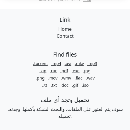
Link
Home
Contact
Find files
.torrent
.mp4
.avi
.mkv
.mp3
.zip
.rar
.pdf
.exe
.jpg
.png
.mov
.wmv
.flac
.wav
.7z
.txt
.doc
.gif
.iso
تحميل وتجد أي ملف
سوف يتم العثور على الملفات، والبحث الشبكة بأكملها. وجدته،
تحميله.