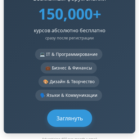
150,000+
курсов абсолютно бесплатно
сразу после регистрации
💻 IT & Программирование
💼 Бизнес & Финансы
🎨 Дизайн & Творчество
🗣️ Языки & Коммуникации
Заглянуть
Advertising $50 per month •
email