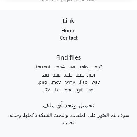
Link
Home
Contact
Find files
.torrent
.mp4
.avi
.mkv
.mp3
.zip
.rar
.pdf
.exe
.jpg
.png
.mov
.wmv
.flac
.wav
.7z
.txt
.doc
.gif
.iso
تحميل وتجد أي ملف
سوف يتم العثور على الملفات، والبحث الشبكة بأكملها. وجدته،
تحميله.