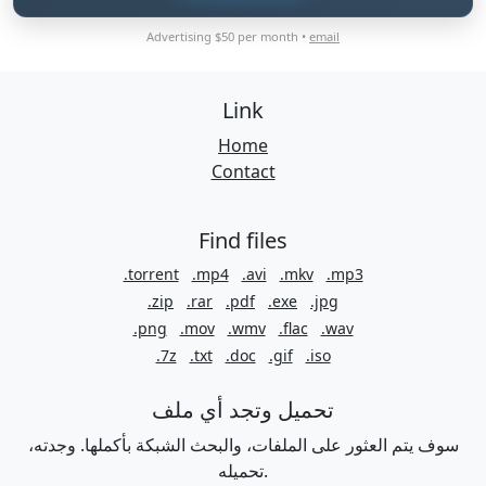
Advertising $50 per month •
email
Link
Home
Contact
Find files
.torrent
.mp4
.avi
.mkv
.mp3
.zip
.rar
.pdf
.exe
.jpg
.png
.mov
.wmv
.flac
.wav
.7z
.txt
.doc
.gif
.iso
تحميل وتجد أي ملف
سوف يتم العثور على الملفات، والبحث الشبكة بأكملها. وجدته،
تحميله.