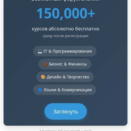
150,000+
курсов абсолютно бесплатно
сразу после регистрации
💻 IT & Программирование
💼 Бизнес & Финансы
🎨 Дизайн & Творчество
🗣️ Языки & Коммуникации
Заглянуть
Advertising $50 per month •
email