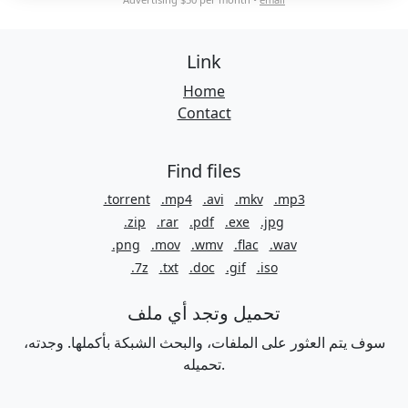
Link
Home
Contact
Find files
.torrent
.mp4
.avi
.mkv
.mp3
.zip
.rar
.pdf
.exe
.jpg
.png
.mov
.wmv
.flac
.wav
.7z
.txt
.doc
.gif
.iso
تحميل وتجد أي ملف
سوف يتم العثور على الملفات، والبحث الشبكة بأكملها. وجدته،
تحميله.