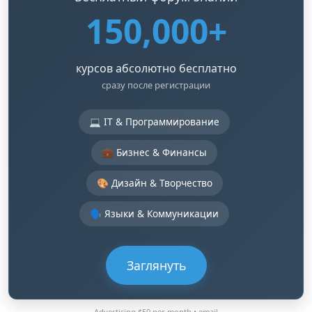
150,000+
курсов абсолютно бесплатно
сразу после регистрации
💻 IT & Программирование
💼 Бизнес & Финансы
🎨 Дизайн & Творчество
🗣️ Языки & Коммуникации
Заглянуть
Advertising $50 per month •
email