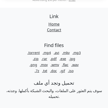
Link
Home
Contact
Find files
.torrent
.mp4
.avi
.mkv
.mp3
.zip
.rar
.pdf
.exe
.jpg
.png
.mov
.wmv
.flac
.wav
.7z
.txt
.doc
.gif
.iso
تحميل وتجد أي ملف
سوف يتم العثور على الملفات، والبحث الشبكة بأكملها. وجدته،
تحميله.