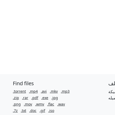
Find files
لف
.torrent
.mp4
.avi
.mkv
.mp3
بكة
.zip
.rar
.pdf
.exe
.jpg
.png
.mov
.wmv
.flac
.wav
.7z
.txt
.doc
.gif
.iso