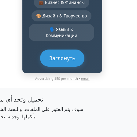
💼 Бизнес & Финансы
🎨 Дизайн & Творчество
🗣️ Языки &
Коммуникации
Заглянуть
Advertising $50 per month •
email
تحميل وتجد أي م
سوف يتم العثور على الملفات، والبحث الش
بأكملها. وجدته، تحميله.