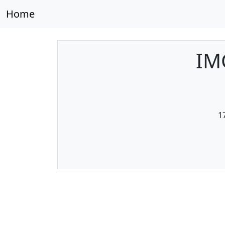
Home
IM