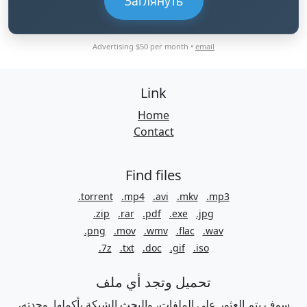
Заглянуть
Advertising $50 per month •
email
Link
Home
Contact
Find files
.torrent
.mp4
.avi
.mkv
.mp3
.zip
.rar
.pdf
.exe
.jpg
.png
.mov
.wmv
.flac
.wav
.7z
.txt
.doc
.gif
.iso
تحميل وتجد أي ملف
سوف يتم العثور على الملفات، والبحث الشبكة بأكملها. وجدته،