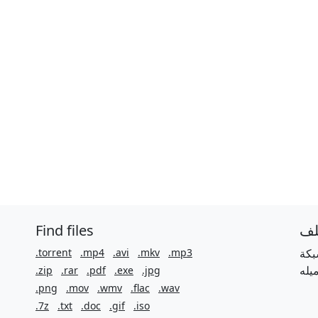
Find files
لف
.torrent
.mp4
.avi
.mkv
.mp3
بكة
.zip
.rar
.pdf
.exe
.jpg
.png
.mov
.wmv
.flac
.wav
.7z
.txt
.doc
.gif
.iso