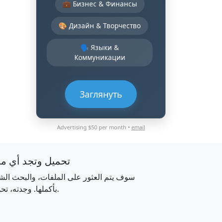
💼 Бизнес & Финансы
🎨 Дизайн & Творчество
🗣️ Языки &
Коммуникации
Заглянуть
Advertising $50 per month •
email
تحميل وتجد أي م
سوف يتم العثور على الملفات، والبحث الش
بأكملها. وجدته، تحميله.