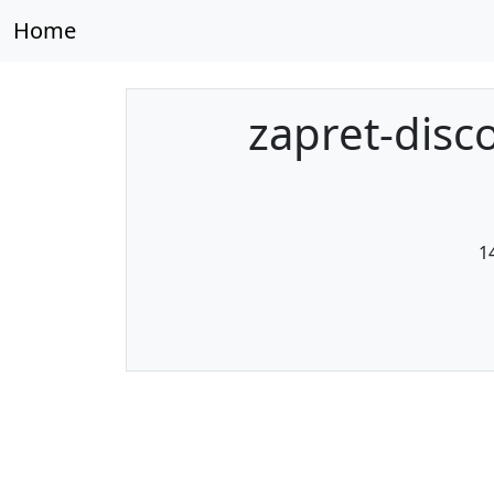
Home
zapret-disc