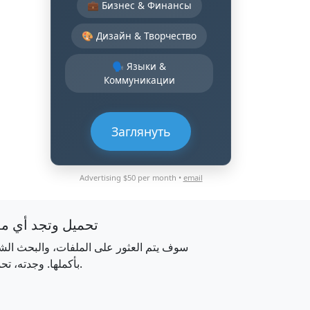
💼 Бизнес & Финансы
🎨 Дизайн & Творчество
🗣️ Языки &
Коммуникации
Заглянуть
Advertising $50 per month •
email
تحميل وتجد أي م
سوف يتم العثور على الملفات، والبحث الش
بأكملها. وجدته، تحميله.