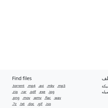
Find files
لف
.torrent
.mp4
.avi
.mkv
.mp3
بكة
.zip
.rar
.pdf
.exe
.jpg
.png
.mov
.wmv
.flac
.wav
.7z
.txt
.doc
.gif
.iso