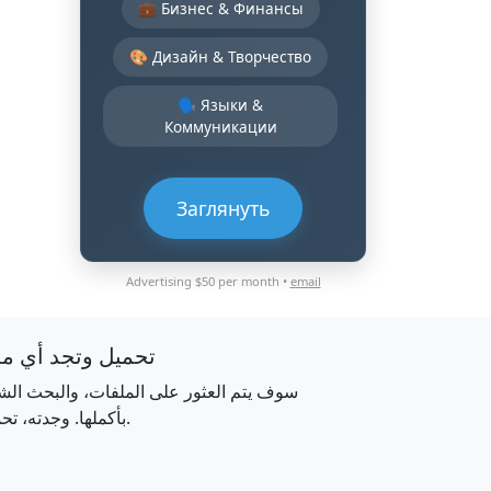
💼 Бизнес & Финансы
🎨 Дизайн & Творчество
🗣️ Языки &
Коммуникации
Заглянуть
Advertising $50 per month •
email
تحميل وتجد أي م
سوف يتم العثور على الملفات، والبحث الش
بأكملها. وجدته، تحميله.