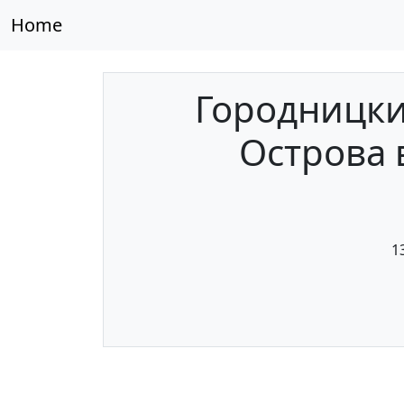
Home
Городницкий
Острова в