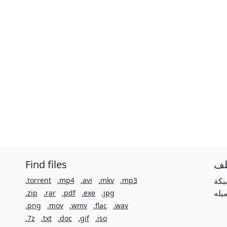
Find files
لف
.torrent
.mp4
.avi
.mkv
.mp3
بكة
.zip
.rar
.pdf
.exe
.jpg
.png
.mov
.wmv
.flac
.wav
.7z
.txt
.doc
.gif
.iso