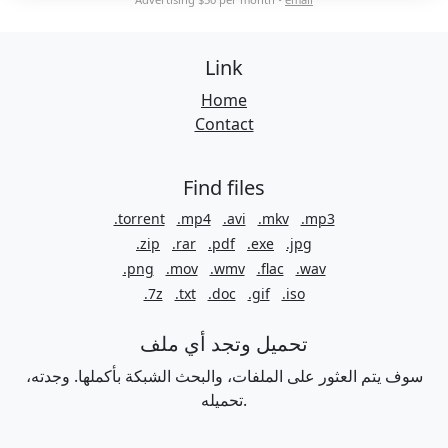
Link
Home
Contact
Find files
.torrent
.mp4
.avi
.mkv
.mp3
.zip
.rar
.pdf
.exe
.jpg
.png
.mov
.wmv
.flac
.wav
.7z
.txt
.doc
.gif
.iso
تحميل وتجد أي ملف
سوف يتم العثور على الملفات، والبحث الشبكة بأكملها. وجدته،
تحميله.