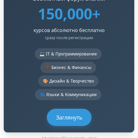
150,000+
курсов абсолютно бесплатно
сразу после регистрации
💻 IT & Программирование
💼 Бизнес & Финансы
🎨 Дизайн & Творчество
🗣️ Языки & Коммуникации
Заглянуть
Advertising $50 per month •
email