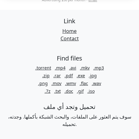
Link
Home
Contact
Find files
.torrent
.mp4
.avi
.mkv
.mp3
.zip
.rar
.pdf
.exe
.jpg
.png
.mov
.wmv
.flac
.wav
.7z
.txt
.doc
.gif
.iso
تحميل وتجد أي ملف
سوف يتم العثور على الملفات، والبحث الشبكة بأكملها. وجدته،
تحميله.