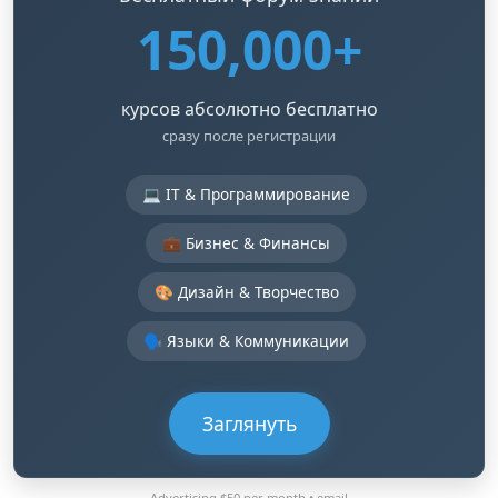
150,000+
курсов абсолютно бесплатно
сразу после регистрации
💻 IT & Программирование
💼 Бизнес & Финансы
🎨 Дизайн & Творчество
🗣️ Языки & Коммуникации
Заглянуть
Advertising $50 per month •
email