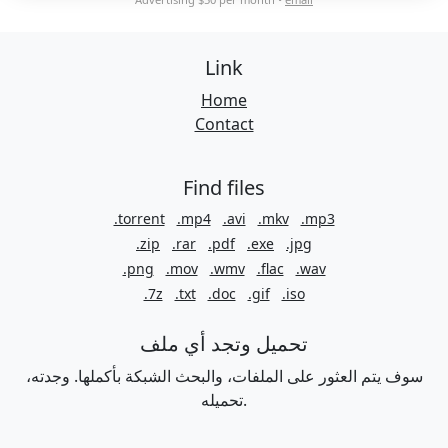
Link
Home
Contact
Find files
.torrent
.mp4
.avi
.mkv
.mp3
.zip
.rar
.pdf
.exe
.jpg
.png
.mov
.wmv
.flac
.wav
.7z
.txt
.doc
.gif
.iso
تحميل وتجد أي ملف
سوف يتم العثور على الملفات، والبحث الشبكة بأكملها. وجدته،
تحميله.