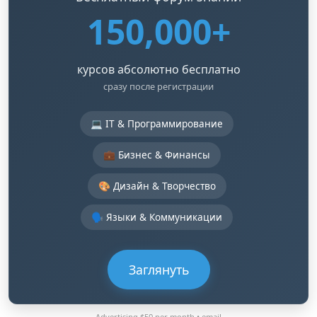
150,000+
курсов абсолютно бесплатно
сразу после регистрации
💻 IT & Программирование
💼 Бизнес & Финансы
🎨 Дизайн & Творчество
🗣️ Языки & Коммуникации
Заглянуть
Advertising $50 per month •
email