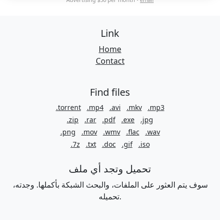
Link
Home
Contact
Find files
.torrent
.mp4
.avi
.mkv
.mp3
.zip
.rar
.pdf
.exe
.jpg
.png
.mov
.wmv
.flac
.wav
.7z
.txt
.doc
.gif
.iso
تحميل وتجد أي ملف
سوف يتم العثور على الملفات، والبحث الشبكة بأكملها. وجدته،
تحميله.