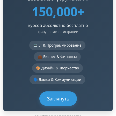
150,000+
курсов абсолютно бесплатно
сразу после регистрации
💻 IT & Программирование
💼 Бизнес & Финансы
🎨 Дизайн & Творчество
🗣️ Языки & Коммуникации
Заглянуть
Advertising $50 per month •
email