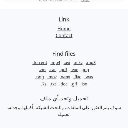
Link
Home
Contact
Find files
.torrent
.mp4
.avi
.mkv
.mp3
.zip
.rar
.pdf
.exe
.jpg
.png
.mov
.wmv
.flac
.wav
.7z
.txt
.doc
.gif
.iso
تحميل وتجد أي ملف
سوف يتم العثور على الملفات، والبحث الشبكة بأكملها. وجدته،
تحميله.