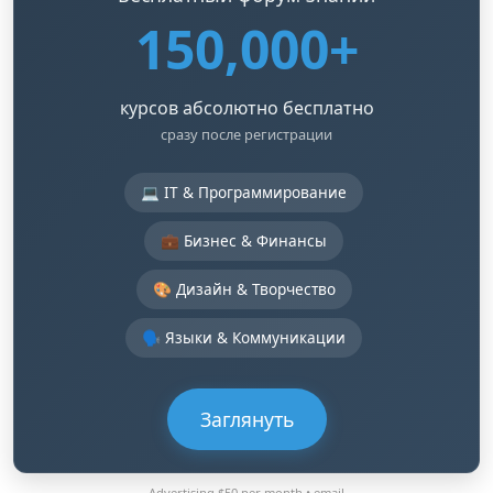
150,000+
курсов абсолютно бесплатно
сразу после регистрации
💻 IT & Программирование
💼 Бизнес & Финансы
🎨 Дизайн & Творчество
🗣️ Языки & Коммуникации
Заглянуть
Advertising $50 per month •
email