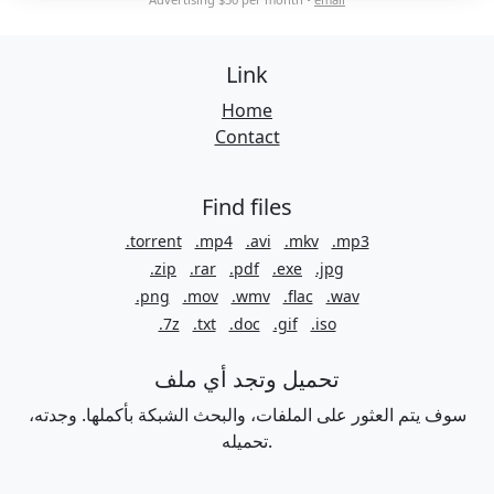
Link
Home
Contact
Find files
.torrent
.mp4
.avi
.mkv
.mp3
.zip
.rar
.pdf
.exe
.jpg
.png
.mov
.wmv
.flac
.wav
.7z
.txt
.doc
.gif
.iso
تحميل وتجد أي ملف
سوف يتم العثور على الملفات، والبحث الشبكة بأكملها. وجدته،
تحميله.