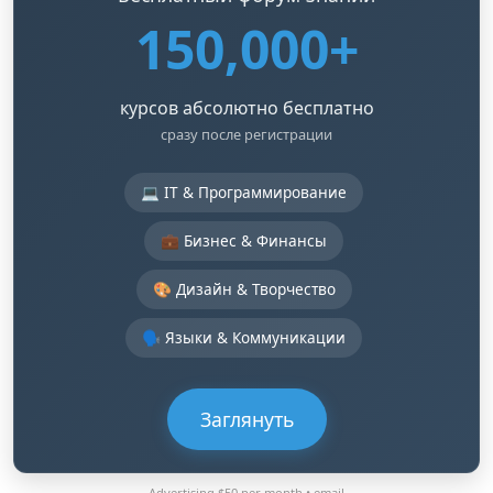
150,000+
курсов абсолютно бесплатно
сразу после регистрации
💻 IT & Программирование
💼 Бизнес & Финансы
🎨 Дизайн & Творчество
🗣️ Языки & Коммуникации
Заглянуть
Advertising $50 per month •
email