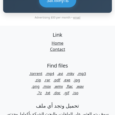
Заглянуть
Advertising $50 per month •
email
Link
Home
Contact
Find files
.torrent
.mp4
.avi
.mkv
.mp3
.zip
.rar
.pdf
.exe
.jpg
.png
.mov
.wmv
.flac
.wav
.7z
.txt
.doc
.gif
.iso
تحميل وتجد أي ملف
سوف يتم العثور على الملفات، والبحث الشبكة بأكملها. وجدته،