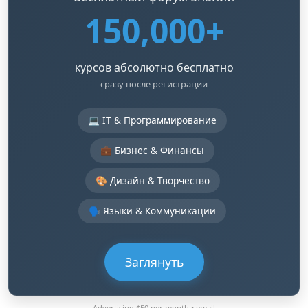
150,000+
курсов абсолютно бесплатно
сразу после регистрации
💻 IT & Программирование
💼 Бизнес & Финансы
🎨 Дизайн & Творчество
🗣️ Языки & Коммуникации
Заглянуть
Advertising $50 per month •
email