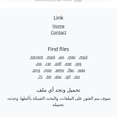
Link
Home
Contact
Find files
.torrent
.mp4
.avi
.mkv
.mp3
.zip
.rar
.pdf
.exe
.jpg
.png
.mov
.wmv
.flac
.wav
.7z
.txt
.doc
.gif
.iso
تحميل وتجد أي ملف
سوف يتم العثور على الملفات، والبحث الشبكة بأكملها. وجدته،
تحميله.