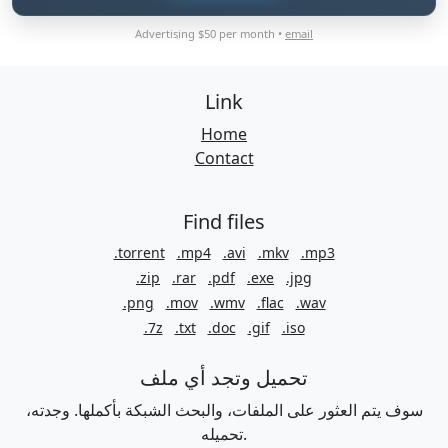
Advertising $50 per month •
email
Link
Home
Contact
Find files
.torrent
.mp4
.avi
.mkv
.mp3
.zip
.rar
.pdf
.exe
.jpg
.png
.mov
.wmv
.flac
.wav
.7z
.txt
.doc
.gif
.iso
تحميل وتجد أي ملف
سوف يتم العثور على الملفات، والبحث الشبكة بأكملها. وجدته،
تحميله.