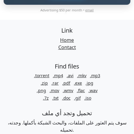
Advertising $50 per month •
email
Link
Home
Contact
Find files
.torrent
.mp4
.avi
.mkv
.mp3
.zip
.rar
.pdf
.exe
.jpg
.png
.mov
.wmv
.flac
.wav
.7z
.txt
.doc
.gif
.iso
تحميل وتجد أي ملف
سوف يتم العثور على الملفات، والبحث الشبكة بأكملها. وجدته،
تحميله.