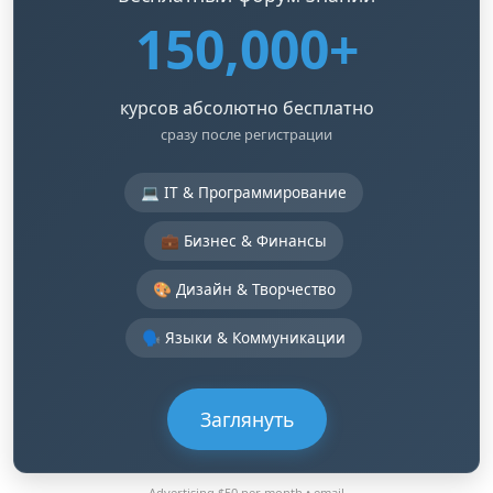
150,000+
курсов абсолютно бесплатно
сразу после регистрации
💻 IT & Программирование
💼 Бизнес & Финансы
🎨 Дизайн & Творчество
🗣️ Языки & Коммуникации
Заглянуть
Advertising $50 per month •
email