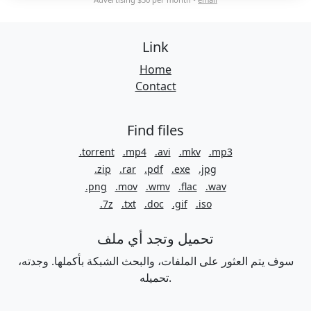
Link
Home
Contact
Find files
.torrent
.mp4
.avi
.mkv
.mp3
.zip
.rar
.pdf
.exe
.jpg
.png
.mov
.wmv
.flac
.wav
.7z
.txt
.doc
.gif
.iso
تحميل وتجد أي ملف
سوف يتم العثور على الملفات، والبحث الشبكة بأكملها. وجدته،
تحميله.